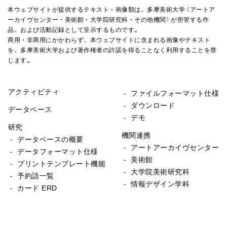
本ウェブサイトが提供するテキスト・画像類は、多摩美術大学（アートア
ーカイヴセンター・美術館・大学院研究科・その他機関）が所管する作
品、および活動記録として呈示するものです。
商用・非商用にかかわらず、本ウェブサイトに含まれる画像やテキスト
を、多摩美術大学および著作権者の許諾を得ることなく利用することを禁
じます。
アクティビティ
- ファイルフォーマット仕様
- ダウンロード
データベース
- デモ
研究
機関連携
- データベースの概要
- アートアーカイヴセンター
- データフォーマット仕様
- 美術館
- プリントテンプレート機能
- 大学院美術研究科
- 予約語一覧
- 情報デザイン学科
- カード ERD